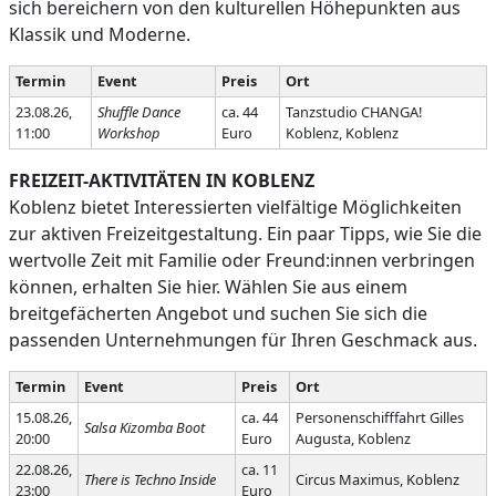
sich bereichern von den kulturellen Höhepunkten aus
Klassik und Moderne.
Termin
Event
Preis
Ort
23.08.26,
Shuffle Dance
ca. 44
Tanzstudio CHANGA!
11:00
Workshop
Euro
Koblenz, Koblenz
FREIZEIT-AKTIVITÄTEN IN KOBLENZ
Koblenz bietet Interessierten vielfältige Möglichkeiten
zur aktiven Freizeitgestaltung. Ein paar Tipps, wie Sie die
wertvolle Zeit mit Familie oder Freund:innen verbringen
können, erhalten Sie hier. Wählen Sie aus einem
breitgefächerten Angebot und suchen Sie sich die
passenden Unternehmungen für Ihren Geschmack aus.
Termin
Event
Preis
Ort
15.08.26,
ca. 44
Personenschifffahrt Gilles
Salsa Kizomba Boot
20:00
Euro
Augusta, Koblenz
22.08.26,
ca. 11
There is Techno Inside
Circus Maximus, Koblenz
23:00
Euro