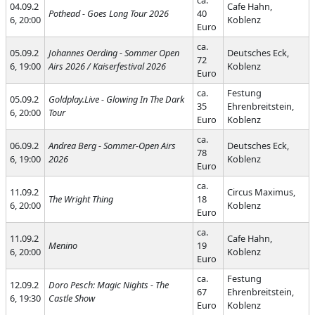
ca.
04.09.2
Cafe Hahn,
Pothead - Goes Long Tour 2026
40
6, 20:00
Koblenz
Euro
ca.
05.09.2
Johannes Oerding - Sommer Open
Deutsches Eck,
72
6, 19:00
Airs 2026 / Kaiserfestival 2026
Koblenz
Euro
ca.
Festung
05.09.2
Goldplay.Live - Glowing In The Dark
35
Ehrenbreitstein,
6, 20:00
Tour
Euro
Koblenz
ca.
06.09.2
Andrea Berg - Sommer-Open Airs
Deutsches Eck,
78
6, 19:00
2026
Koblenz
Euro
ca.
11.09.2
Circus Maximus,
The Wright Thing
18
6, 20:00
Koblenz
Euro
ca.
11.09.2
Cafe Hahn,
Menino
19
6, 20:00
Koblenz
Euro
ca.
Festung
12.09.2
Doro Pesch: Magic Nights - The
67
Ehrenbreitstein,
6, 19:30
Castle Show
Euro
Koblenz