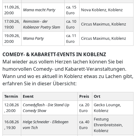
11.09.26,
ca. 15
Mama macht Party
Nova Koblenz, Koblenz
20:00
Euro
17.09.26,
Reimstein - der
ca. 10
Circus Maximus, Koblenz
19:00
Koblenzer Poetry Slam
Euro
19.09.26,
ca. 11
Mama Party
Circus Maximus, Koblenz
20:00
Euro
COMEDY- & KABARETT-EVENTS IN KOBLENZ
Mal wieder aus vollem Herzen lachen können Sie bei
humorvollen Comedy- und Kabarett-Veranstaltungen.
Wann und wo es aktuell in Koblenz etwas zu Lachen gibt,
erfahren Sie in dieser Übersicht:
Termin
Event
Preis
Ort
12.08.26
Comedyflash - Die Stand Up
ca. 20
Gecko Lounge,
, 20:00
Comedy Show
Euro
Koblenz
Festung
16.08.26
Helge Schneider - Ellebogen
ca. 40
Ehrenbreitstein,
, 19:30
vom Tich
Euro
Koblenz