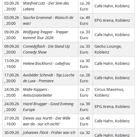
03.09.26
Manfred Lütz - Der Sinn des
ca. 26
Cafe Hahn, Koblenz
, 20:00
Lebens
Euro
03.09.26
Sascha Grammel - Wünsch dir
ca. 49
EPG Arena, Koblenz
, 20:00
was!
Euro
09.09.26
Wolfgang Trepper - Trepper
ca. 33
Cafe Hahn, Koblenz
, 20:00
kommt! Tour 2026
Euro
09.09.26
Comedyflash - Die Stand Up
ca. 33
Gecko Lounge,
, 20:00
Comedy Show
Euro
Koblenz
13.09.26
ca. 30
Helene Bockhorst - Lebefrau
Cafe Hahn, Koblenz
, 19:00
Euro
17.09.26
Ausbilder Schmidt - Top Lusche
ca. 28
Cafe Hahn, Koblenz
, 20:00
de Luxe - Premiere
Euro
24.09.26
Malte Küppers -
ca. 21
Circus Maximus,
, 20:00
Antisozialarbeiter
Euro
Koblenz
24.09.26
Hazel Brugger - Good Evening
ca. 39
EPG Arena, Koblenz
, 20:00
Europe
Euro
27.09.26
Dennis aus Hürth - Der Wille
ca. 40
Cafe Hahn, Koblenz
, 19:00
war da - nur ich nicht!
Euro
30.09.26
Johannes Flöck - Früher war ich
ca. 32
Cafe Hahn, Koblenz