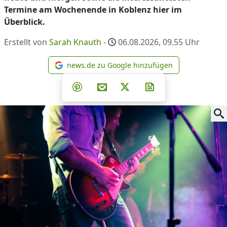
Termine am Wochenende in Koblenz hier im
Überblick.
Erstellt von
Sarah Knauth
-
06.08.2026, 09.55
Uhr
news.de zu Google hinzufügen
news.de zu Google hinzufüg
Teilen auf Facebook
Teilen auf Whatsapp
Teilen auf Telegram
Teilen auf Pinterest
Per E-Mail teilen
Post auf X
Newsletter abonni