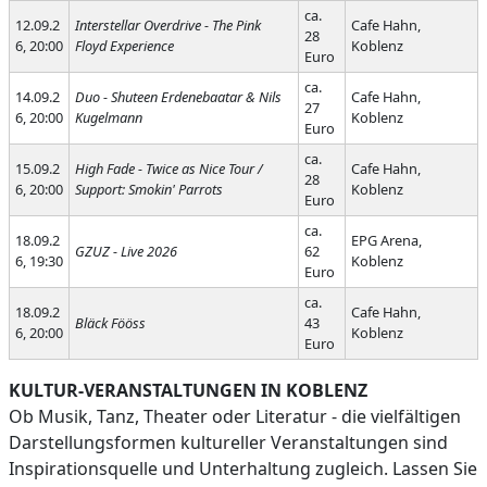
ca.
12.09.2
Interstellar Overdrive - The Pink
Cafe Hahn,
28
6, 20:00
Floyd Experience
Koblenz
Euro
ca.
14.09.2
Duo - Shuteen Erdenebaatar & Nils
Cafe Hahn,
27
6, 20:00
Kugelmann
Koblenz
Euro
ca.
15.09.2
High Fade - Twice as Nice Tour /
Cafe Hahn,
28
6, 20:00
Support: Smokin' Parrots
Koblenz
Euro
ca.
18.09.2
EPG Arena,
GZUZ - Live 2026
62
6, 19:30
Koblenz
Euro
ca.
18.09.2
Cafe Hahn,
Bläck Fööss
43
6, 20:00
Koblenz
Euro
KULTUR-VERANSTALTUNGEN IN KOBLENZ
Ob Musik, Tanz, Theater oder Literatur - die vielfältigen
Darstellungsformen kultureller Veranstaltungen sind
Inspirationsquelle und Unterhaltung zugleich. Lassen Sie