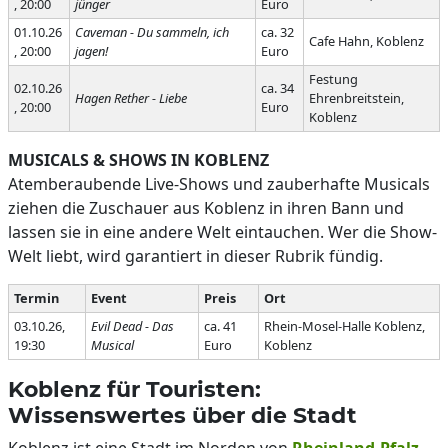
, 20:00
jünger
Euro
01.10.26
Caveman - Du sammeln, ich
ca. 32
Cafe Hahn, Koblenz
, 20:00
jagen!
Euro
Festung
02.10.26
ca. 34
Hagen Rether - Liebe
Ehrenbreitstein,
, 20:00
Euro
Koblenz
MUSICALS & SHOWS IN KOBLENZ
Atemberaubende Live-Shows und zauberhafte Musicals
ziehen die Zuschauer aus Koblenz in ihren Bann und
lassen sie in eine andere Welt eintauchen. Wer die Show-
Welt liebt, wird garantiert in dieser Rubrik fündig.
Termin
Event
Preis
Ort
03.10.26,
Evil Dead - Das
ca. 41
Rhein-Mosel-Halle Koblenz,
19:30
Musical
Euro
Koblenz
Koblenz für Touristen:
Wissenswertes über die Stadt