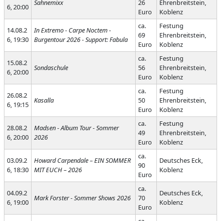
Sahnemixx
26
Ehrenbreitstein,
6, 20:00
Euro
Koblenz
ca.
Festung
14.08.2
In Extremo - Carpe Noctem -
69
Ehrenbreitstein,
6, 19:30
Burgentour 2026 - Support: Fabula
Euro
Koblenz
ca.
Festung
15.08.2
Sondaschule
56
Ehrenbreitstein,
6, 20:00
Euro
Koblenz
ca.
Festung
26.08.2
Kasalla
50
Ehrenbreitstein,
6, 19:15
Euro
Koblenz
ca.
Festung
28.08.2
Madsen - Album Tour - Sommer
49
Ehrenbreitstein,
6, 20:00
2026
Euro
Koblenz
ca.
03.09.2
Howard Carpendale – EIN SOMMER
Deutsches Eck,
90
6, 18:30
MIT EUCH – 2026
Koblenz
Euro
ca.
04.09.2
Deutsches Eck,
Mark Forster - Sommer Shows 2026
70
6, 19:00
Koblenz
Euro