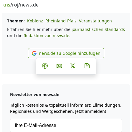
kns
/roj/news.de
Themen:
Koblenz
Rheinland-Pfalz
Veranstaltungen
Erfahren Sie hier mehr über die
journalistischen Standards
und die
Redaktion von news.de.
news.de zu Google hinzufügen
news.de zu Google hinzufüg
Teilen auf Facebook
Teilen auf Whatsapp
Teilen auf Telegram
Teilen auf Pinterest
Per E-Mail teilen
Post auf X
Newsletter abonni
Newsletter von news.de
Täglich kostenlos & topaktuell informiert: Eilmeldungen,
Regionales und Weltgeschehen. Jetzt anmelden!