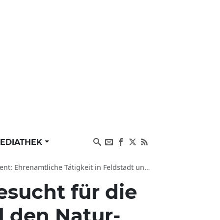
EDIATHEK
Zippendorf für Sport, Alltagsbegleitung und Freizeitgestaltung gesucht
esucht für die
d den Natur-