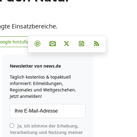
gte Einsatzbereiche.
Teilen auf Facebook
Teilen auf Whatsapp
Teilen auf Telegram
Google hinzufügen
Teilen auf Pinterest
Per E-Mail teilen
Post auf X
Newsletter abonniere
RSS
news.de zu Google hinzufügen
Newsletter von news.de
Täglich kostenlos & topaktuell
informiert: Eilmeldungen,
Regionales und Weltgeschehen.
Jetzt anmelden!
Ja, ich stimme der Erhebung,
Verarbeitung und Nutzung meiner