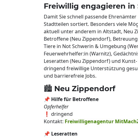
Freiwillig engagieren i
Damit Sie schnell passende Ehrenämter in
Stadtteilen sortiert. Besonders viele M
aktuell unter anderem in Altstadt, Neu Z
Betroffene (Neu Zippendorf), Betreuun
Tiere in Not Schwerin & Umgebung (Werde
Feuerwehrhelfer:in (Warnitz), Gedächtnist
Leseratten (Neu Zippendorf) und Kunst-
dringend freiwillige Unterstützung ges
und barrierefreie Jobs.
🏙️ Neu Zippendorf
📌
Hilfe für Betroffene
Opferhelfer
❗ dringend
Kontakt:
Freiwilligenagentur MitMach
📌
Leseratten