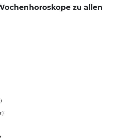
e Wochenhoroskope zu allen
)
r)
)