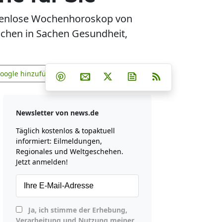
stenlose Wochenhoroskop von
eichen in Sachen Gesundheit,
Teilen auf Facebook
Teilen auf Whatsapp
Teilen auf Telegram
Google hinzufügen
Teilen auf Pinterest
Per E-Mail teilen
Post auf X
Newsletter abonniere
RSS
news.de zu Google hinzufügen
Newsletter von news.de
Täglich kostenlos & topaktuell
informiert: Eilmeldungen,
Regionales und Weltgeschehen.
Jetzt anmelden!
Ja, ich stimme der Erhebung,
Verarbeitung und Nutzung meiner