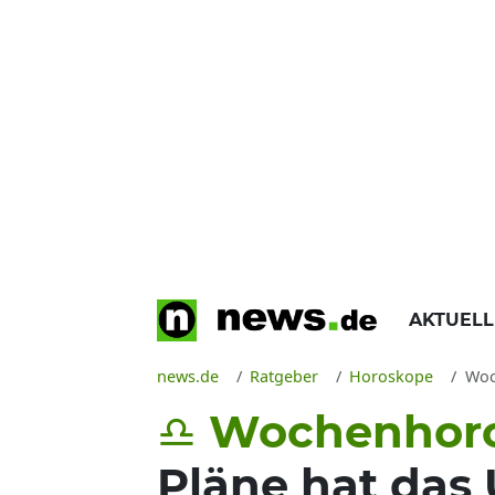
AKTUEL
news.de
Ratgeber
Horoskope
Woch
♎ Wochenhoros
Pläne hat das