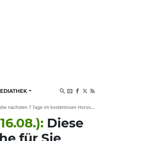
EDIATHEK
ten 7 Tage im kostenlosen Horoskop von news.de
6.08.):
Diese
e für Sie