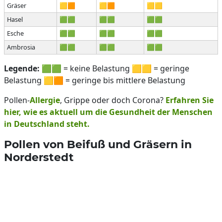
Gräser
🟨🟧
🟨🟧
🟨🟨
Hasel
🟩🟩
🟩🟩
🟩🟩
Esche
🟩🟩
🟩🟩
🟩🟩
Ambrosia
🟩🟩
🟩🟩
🟩🟩
Legende:
🟩🟩 = keine Belastung 🟨🟨 = geringe
Belastung 🟨🟧 = geringe bis mittlere Belastung
Pollen-
Allergie
, Grippe oder doch Corona?
Erfahren Sie
hier, wie es aktuell um die Gesundheit der Menschen
in Deutschland steht.
Pollen von Beifuß und Gräsern in
Norderstedt