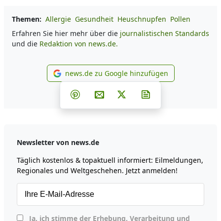
Themen:
Allergie
Gesundheit
Heuschnupfen
Pollen
Erfahren Sie hier mehr über die
journalistischen Standards
und die
Redaktion von news.de.
news.de zu Google hinzufügen
news.de zu Google hinzufüg
Teilen auf Facebook
Teilen auf Whatsapp
Teilen auf Telegram
Teilen auf Pinterest
Per E-Mail teilen
Post auf X
Newsletter abonni
Newsletter von news.de
Täglich kostenlos & topaktuell informiert: Eilmeldungen,
Regionales und Weltgeschehen. Jetzt anmelden!
Ja, ich stimme der Erhebung, Verarbeitung und