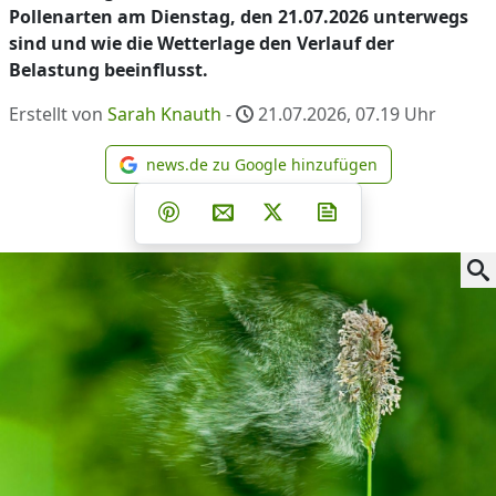
Pollenarten am Dienstag, den 21.07.2026 unterwegs
sind und wie die Wetterlage den Verlauf der
Belastung beeinflusst.
Erstellt von
Sarah Knauth
-
21.07.2026, 07.19
Uhr
news.de zu Google hinzufügen
news.de zu Google hinzufüg
Teilen auf Facebook
Teilen auf Whatsapp
Teilen auf Telegram
Teilen auf Pinterest
Per E-Mail teilen
Post auf X
Newsletter abonni