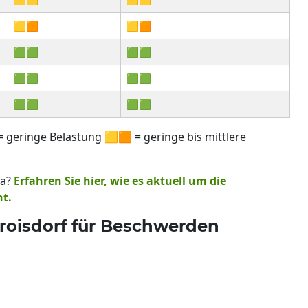
🟨🟧
🟨🟧
🟩🟩
🟩🟩
🟩🟩
🟩🟩
🟩🟩
🟩🟩
 geringe Belastung 🟨🟧 = geringe bis mittlere
na?
Erfahren Sie hier, wie es aktuell um die
t.
Troisdorf für Beschwerden