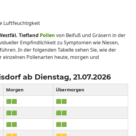
 Luftfeuchtigkeit
estfäl. Tiefland
Pollen
von Beifuß und Gräsern in der
dividueller Empfindlichkeit zu Symptomen wie Niesen,
ren. In der folgenden Tabelle sehen Sie, wie der
r einzelnen Pollenarten heute, morgen und
isdorf ab Dienstag, 21.07.2026
Morgen
Übermorgen
🟩🟩
🟩🟩
🟩🟩
🟩🟩
🟩🟩
🟩🟩
🟨🟨
🟨🟨