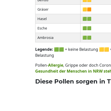
Gräser
🟨🟧
Hasel
🟩🟩
Esche
🟩🟩
Ambrosia
🟩🟩
Legende:
🟩🟩 = keine Belastung 🟨🟨 =
Belastung
Pollen-
Allergie
, Grippe oder doch Coro
Gesundheit der Menschen in NRW steh
Diese Pollen sorgen in 