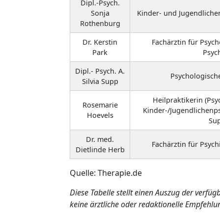
Dipl.-Psych.
Sonja
Kinder- und Jugendliche
Rothenburg
Dr. Kerstin
Fachärztin für Psyc
Park
Psyc
Dipl.- Psych. A.
Psychologisch
Silvia Supp
Heilpraktikerin (Psy
Rosemarie
Kinder-/Jugendlichenp
Hoevels
Sup
Dr. med.
Fachärztin für Psych
Dietlinde Herb
Quelle: Therapie.de
Diese Tabelle stellt einen Auszug der verfü
keine ärztliche oder redaktionelle Empfehlun