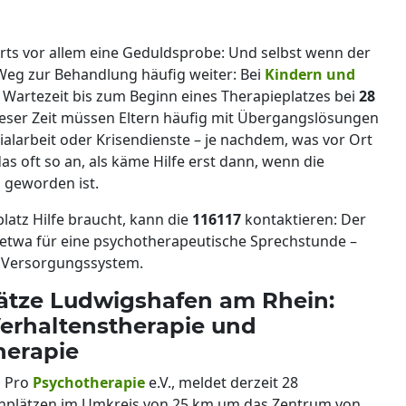
rorts vor allem eine Geduldsprobe: Und selbst wenn der
r Weg zur Behandlung häufig weiter: Bei
Kindern und
e Wartezeit bis zum Beginn eines Therapieplatzes bei
28
 dieser Zeit müssen Eltern häufig mit Übergangslösungen
ialarbeit oder Krisendienste – je nachdem, was vor Ort
 das oft so an, als käme Hilfe erst dann, wenn die
h geworden ist.
latz Hilfe braucht, kann die
116117
kontaktieren: Der
– etwa für eine psychotherapeutische Sprechstunde –
m Versorgungssystem.
lätze Ludwigshafen am Rhein:
Verhaltenstherapie und
herapie
n Pro
Psychotherapie
e.V., meldet derzeit 28
enplätzen im Umkreis von 25 km um das Zentrum von