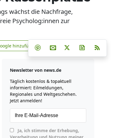
ngs wächst die Nachfrage,
reie Psycholog:innen zur
Teilen auf Facebook
Teilen auf Whatsapp
Teilen auf Telegram
Google hinzufügen
Teilen auf Pinterest
Per E-Mail teilen
Post auf X
Newsletter abonniere
RSS
news.de zu Google hinzufügen
Newsletter von news.de
Täglich kostenlos & topaktuell
informiert: Eilmeldungen,
Regionales und Weltgeschehen.
Jetzt anmelden!
Ja, ich stimme der Erhebung,
Verarbeitung und Nutzung meiner