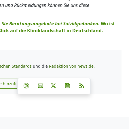
gen und Rückmeldungen können Sie uns diese
en Sie Beratungsangebote bei Suizidgedanken.
Wo ist
Blick auf die Kliniklandschaft in Deutschland.
ischen Standards
und die
Redaktion von news.de.
Teilen auf Facebook
Teilen auf Whatsapp
Teilen auf Telegram
e hinzufügen
Teilen auf Pinterest
Per E-Mail teilen
Post auf X
Newsletter abonnieren
RSS
s.de zu Google hinzufügen