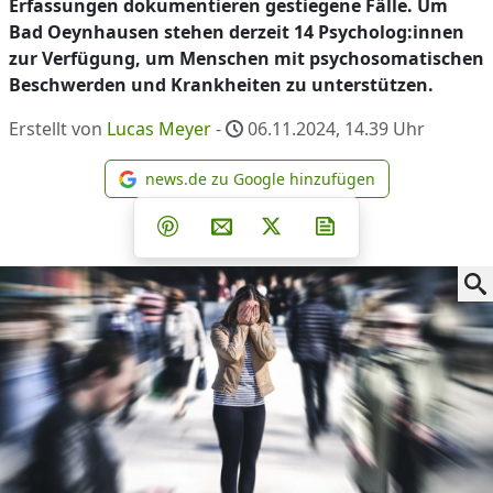
Erfassungen dokumentieren gestiegene Fälle. Um
Bad Oeynhausen stehen derzeit 14 Psycholog:innen
zur Verfügung, um Menschen mit psychosomatischen
Beschwerden und Krankheiten zu unterstützen.
Erstellt von
Lucas Meyer
-
06.11.2024, 14.39
Uhr
news.de zu Google hinzufügen
news.de zu Google hinzufüg
Teilen auf Facebook
Teilen auf Whatsapp
Teilen auf Telegram
Teilen auf Pinterest
Per E-Mail teilen
Post auf X
Newsletter abonni