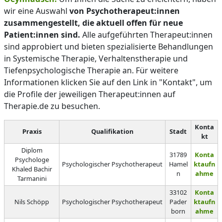
wir eine Auswahl
von Psychotherapeut:innen
zusammengestellt, die aktuell offen für neue
Patient:innen sind.
Alle aufgeführten Therapeut:innen
sind approbiert und bieten spezialisierte Behandlungen
in Systemische Therapie, Verhaltenstherapie und
Tiefenpsychologische Therapie an. Für weitere
Informationen klicken Sie auf den Link in "Kontakt", um
die Profile der jeweiligen Therapeut:innen auf
Therapie.de zu besuchen.
Konta
Praxis
Qualifikation
Stadt
kt
Diplom
31789
Konta
Psychologe
Psychologischer Psychotherapeut
Hamel
ktaufn
Khaled Bachir
n
ahme
Tarmanini
33102
Konta
Nils Schöpp
Psychologischer Psychotherapeut
Pader
ktaufn
born
ahme