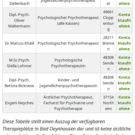
Jugendlichenpsychotherapeut
Ziellenbach
er
ahme
49661
Dipl.-Psych.
Konta
Psychologischer Psychotherapeut
Clopp
Oliver
ktaufn
(alle Kassen)
enbur
Wältermann
ahme
g
28211
Konta
Dr. Marcus Khalil
Psychologischer Psychotherapeut
Breme
ktaufn
n
ahme
48308
Konta
M.Sc.Psych.
Psychologische
Sende
ktaufn
Stella Lohmar
Psychotherapeutin
n
ahme
48308
Konta
Dipl.-Psych.
Kinder- und
Sende
ktaufn
Bettina Bicknese
Jugendlichenpsychotherapeutin
n
ahme
Ärztlicher Psychotherapeut,
37154
Konta
Evgeni Neychev
Facharzt für Psychiatrie und
North
ktaufn
Psychotherapie
eim
ahme
Diese Tabelle stellt einen Auszug der verfügbaren
Therapieplätze in Bad Oeynhausen dar und ist keine ärztliche