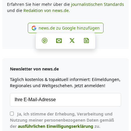
Erfahren Sie hier mehr über die
journalistischen Standards
und die
Redaktion von news.de.
news.de zu Google hinzufügen
news.de zu Google hinzufüg
Teilen auf Facebook
Teilen auf Whatsapp
Teilen auf Telegram
Teilen auf Pinterest
Per E-Mail teilen
Post auf X
Newsletter abonni
Newsletter von news.de
Täglich kostenlos & topaktuell informiert: Eilmeldungen,
Regionales und Weltgeschehen. Jetzt anmelden!
Ja, ich stimme der Erhebung, Verarbeitung und
Nutzung meiner personenbezogenen Daten gemäß
der
ausführlichen Einwilligungserklärung
zu.