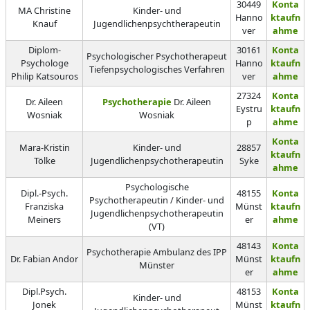
30449
Konta
MA Christine
Kinder- und
Hanno
ktaufn
Knauf
Jugendlichenpsychtherapeutin
ver
ahme
Diplom-
30161
Konta
Psychologischer Psychotherapeut
Psychologe
Hanno
ktaufn
Tiefenpsychologisches Verfahren
Philip Katsouros
ver
ahme
27324
Konta
Dr. Aileen
Psychotherapie
Dr. Aileen
Eystru
ktaufn
Wosniak
Wosniak
p
ahme
Konta
Mara-Kristin
Kinder- und
28857
ktaufn
Tölke
Jugendlichenpsychotherapeutin
Syke
ahme
Psychologische
Dipl.-Psych.
48155
Konta
Psychotherapeutin / Kinder- und
Franziska
Münst
ktaufn
Jugendlichenpsychotherapeutin
Meiners
er
ahme
(VT)
48143
Konta
Psychotherapie Ambulanz des IPP
Dr. Fabian Andor
Münst
ktaufn
Münster
er
ahme
Dipl.Psych.
48153
Konta
Kinder- und
Jonek
Münst
ktaufn