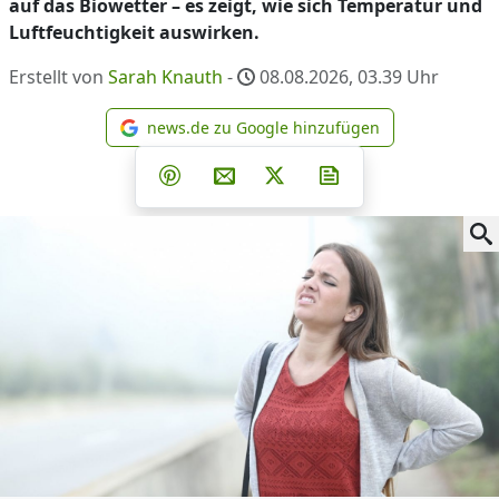
auf das Biowetter – es zeigt, wie sich Temperatur und
Luftfeuchtigkeit auswirken.
Erstellt von
Sarah Knauth
-
08.08.2026, 03.39
Uhr
news.de zu Google hinzufügen
news.de zu Google hinzufüg
Teilen auf Facebook
Teilen auf Whatsapp
Teilen auf Telegram
Teilen auf Pinterest
Per E-Mail teilen
Post auf X
Newsletter abonni