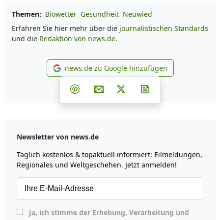
Themen:
Biowetter
Gesundheit
Neuwied
Erfahren Sie hier mehr über die
journalistischen Standards
und die
Redaktion von news.de.
news.de zu Google hinzufügen
news.de zu Google hinzufüg
Teilen auf Facebook
Teilen auf Whatsapp
Teilen auf Telegram
Teilen auf Pinterest
Per E-Mail teilen
Post auf X
Newsletter abonni
Newsletter von news.de
Täglich kostenlos & topaktuell informiert: Eilmeldungen,
Regionales und Weltgeschehen. Jetzt anmelden!
Ja, ich stimme der Erhebung, Verarbeitung und