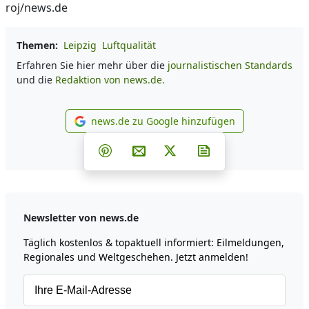
roj/news.de
Themen:
Leipzig
Luftqualität
Erfahren Sie hier mehr über die
journalistischen Standards
und die
Redaktion von news.de.
news.de zu Google hinzufügen
news.de zu Google hinzufüg
Teilen auf Facebook
Teilen auf Whatsapp
Teilen auf Telegram
Teilen auf Pinterest
Per E-Mail teilen
Post auf X
Newsletter abonni
Newsletter von news.de
Täglich kostenlos & topaktuell informiert: Eilmeldungen,
Regionales und Weltgeschehen. Jetzt anmelden!