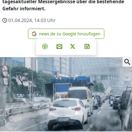
tagesaktueller Messergebnisse über die bestehende
Gefahr informiert.
01.04.2024, 14.03
Uhr
news.de zu Google hinzufügen
news.de zu Google hinzufüg
Teilen auf Facebook
Teilen auf Whatsapp
Teilen auf Telegram
Teilen auf Pinterest
Per E-Mail teilen
Post auf X
Newsletter abonni