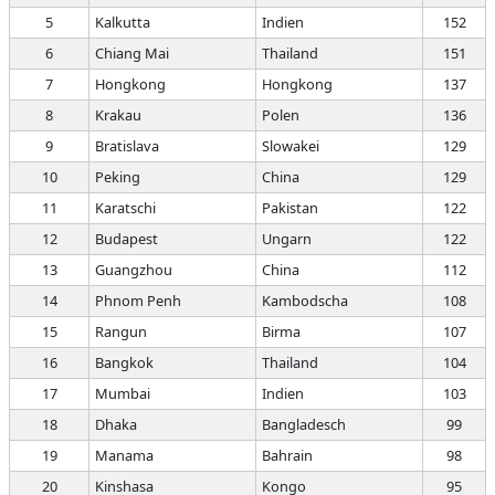
5
Kalkutta
Indien
152
6
Chiang Mai
Thailand
151
7
Hongkong
Hongkong
137
8
Krakau
Polen
136
9
Bratislava
Slowakei
129
10
Peking
China
129
11
Karatschi
Pakistan
122
12
Budapest
Ungarn
122
13
Guangzhou
China
112
14
Phnom Penh
Kambodscha
108
15
Rangun
Birma
107
16
Bangkok
Thailand
104
17
Mumbai
Indien
103
18
Dhaka
Bangladesch
99
19
Manama
Bahrain
98
20
Kinshasa
Kongo
95