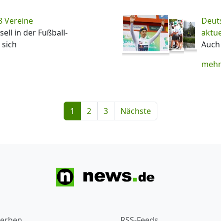
8 Vereine
Deuts
ell in der Fußball-
aktu
 sich
Auch 
mehr
1
2
3
Nächste
erben
RSS-Feeds