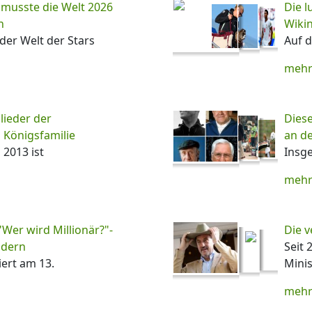
 musste die Welt 2026
Die l
n
Wiki
der Welt der Stars
Auf d
mehr
lieder der
Diese
 Königsfamilie
an de
 2013 ist
Insg
mehr
"Wer wird Millionär?"-
Die v
ldern
Seit 
iert am 13.
Minis
mehr