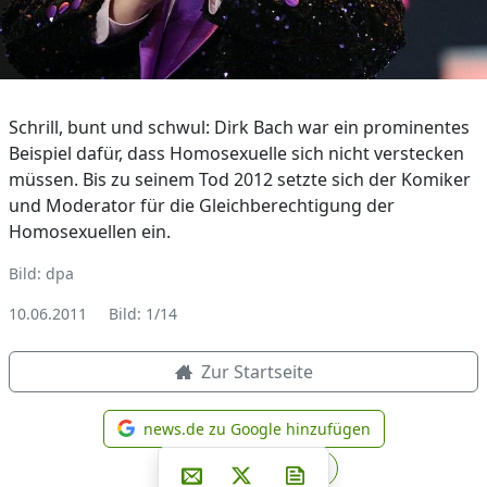
Schrill, bunt und schwul: Dirk Bach war ein prominentes
Beispiel dafür, dass Homosexuelle sich nicht verstecken
müssen. Bis zu seinem Tod 2012 setzte sich der Komiker
und Moderator für die Gleichberechtigung der
Homosexuellen ein.
Bild: dpa
10.06.2011
Bild: 1/14
Zur Startseite
news.de zu Google hinzufügen
news.de zu Google hinzufüg
Teilen auf Facebook
Teilen auf Whatsapp
Teilen auf Telegram
Per E-Mail teilen
Post auf X
Newsletter abonniere