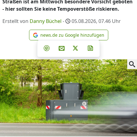
Straßen ist am Mittwoch besondere Vorsicht geboten
- hier sollten Sie keine Tempoverstöße riskieren.
Erstellt von
Danny Büchel
-
05.08.2026, 07.46
Uhr
news.de zu Google hinzufügen
news.de zu Google hinzufüg
Teilen auf Facebook
Teilen auf Whatsapp
Teilen auf Telegram
Teilen auf Pinterest
Per E-Mail teilen
Post auf X
Newsletter abonni