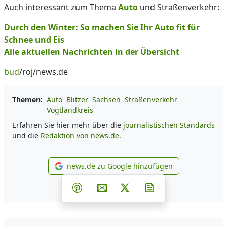
Auch interessant zum Thema
Auto
und Straßenverkehr:
Durch den Winter: So machen Sie Ihr Auto fit für
Schnee und Eis
Alle aktuellen Nachrichten in der Übersicht
bud
/roj/news.de
Themen:
Auto
Blitzer
Sachsen
Straßenverkehr
Vogtlandkreis
Erfahren Sie hier mehr über die
journalistischen Standards
und die
Redaktion von news.de.
news.de zu Google hinzufügen
news.de zu Google hinzufüg
Teilen auf Facebook
Teilen auf Whatsapp
Teilen auf Telegram
Teilen auf Pinterest
Per E-Mail teilen
Post auf X
Newsletter abonni