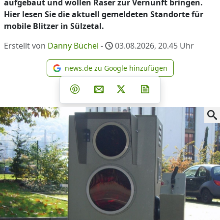
aufgebaut und wollen Raser zur Vernunft bringen.
Hier lesen Sie die aktuell gemeldeten Standorte für
mobile Blitzer in Sülzetal.
Erstellt von
Danny Büchel
-
03.08.2026, 20.45
Uhr
news.de zu Google hinzufügen
news.de zu Google hinzufüg
Teilen auf Facebook
Teilen auf Whatsapp
Teilen auf Telegram
Teilen auf Pinterest
Per E-Mail teilen
Post auf X
Newsletter abonni