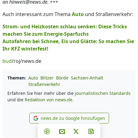
an hinweis@news.de.
+++
Auch interessant zum Thema
Auto
und Straßenverkehr:
Strom- und Heizkosten schlau senken: Diese Tricks
machen Sie zum Energie-Sparfuchs
Autofahren bei Schnee, Eis und Glätte: So machen Sie
Ihr KFZ winterfest!
bud
/roj/news.de
Themen:
Auto
Blitzer
Börde
Sachsen-Anhalt
Straßenverkehr
Erfahren Sie hier mehr über die
journalistischen Standards
und die
Redaktion von news.de.
news.de zu Google hinzufügen
news.de zu Google hinzufüg
Teilen auf Facebook
Teilen auf Whatsapp
Teilen auf Telegram
Teilen auf Pinterest
Per E-Mail teilen
Post auf X
Newsletter abonni