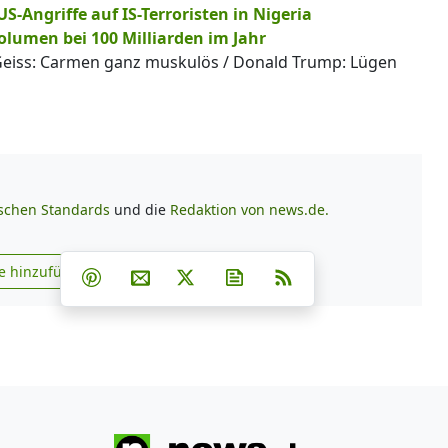
-Angriffe auf IS-Terroristen in Nigeria
lumen bei 100 Milliarden im Jahr
Geiss: Carmen ganz muskulös / Donald Trump: Lügen
ischen Standards
und die
Redaktion von news.de.
Teilen auf Facebook
Teilen auf Whatsapp
Teilen auf Telegram
e hinzufügen
Teilen auf Pinterest
Per E-Mail teilen
Post auf X
Newsletter abonnieren
RSS
s.de zu Google hinzufügen