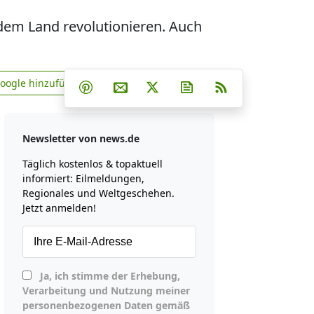
 dem Land revolutionieren. Auch
Teilen auf Facebook
Teilen auf Whatsapp
Teilen auf Telegram
Google hinzufügen
Teilen auf Pinterest
Per E-Mail teilen
Post auf X
Newsletter abonniere
RSS
news.de zu Google hinzufügen
Newsletter von news.de
Täglich kostenlos & topaktuell
informiert: Eilmeldungen,
Regionales und Weltgeschehen.
Jetzt anmelden!
Ja, ich stimme der Erhebung,
Verarbeitung und Nutzung meiner
personenbezogenen Daten gemäß