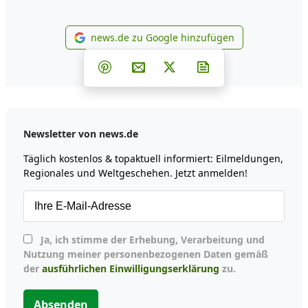
news.de zu Google hinzufügen
news.de zu Google hinzufüg
Teilen auf Facebook
Teilen auf Whatsapp
Teilen auf Telegram
Teilen auf Pinterest
Per E-Mail teilen
Post auf X
Newsletter abonni
Newsletter von news.de
Täglich kostenlos & topaktuell informiert: Eilmeldungen,
Regionales und Weltgeschehen. Jetzt anmelden!
Ja, ich stimme der Erhebung, Verarbeitung und
Nutzung meiner personenbezogenen Daten gemäß
der
ausführlichen Einwilligungserklärung
zu.
Absenden