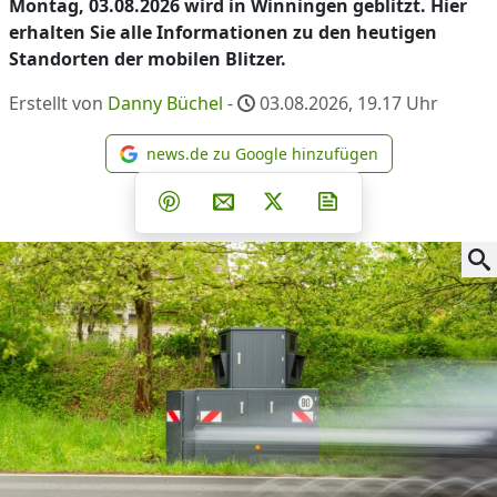
Montag, 03.08.2026 wird in Winningen geblitzt. Hier
erhalten Sie alle Informationen zu den heutigen
Standorten der mobilen Blitzer.
Erstellt von
Danny Büchel
-
03.08.2026, 19.17
Uhr
news.de zu Google hinzufügen
news.de zu Google hinzufüg
Teilen auf Facebook
Teilen auf Whatsapp
Teilen auf Telegram
Teilen auf Pinterest
Per E-Mail teilen
Post auf X
Newsletter abonni