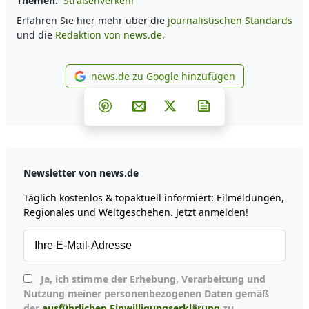
Themen:
Straßenverkehr
Erfahren Sie hier mehr über die
journalistischen Standards
und die
Redaktion von news.de.
news.de zu Google hinzufügen
news.de zu Google hinzufüg
Teilen auf Facebook
Teilen auf Whatsapp
Teilen auf Telegram
Teilen auf Pinterest
Per E-Mail teilen
Post auf X
Newsletter abonni
Newsletter von news.de
Täglich kostenlos & topaktuell informiert: Eilmeldungen,
Regionales und Weltgeschehen. Jetzt anmelden!
Ja, ich stimme der Erhebung, Verarbeitung und
Nutzung meiner personenbezogenen Daten gemäß
der
ausführlichen Einwilligungserklärung
zu.