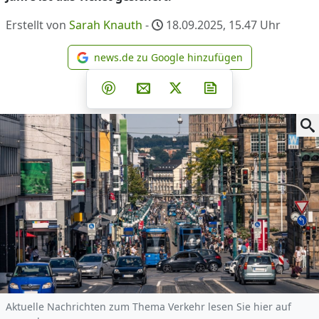
Erstellt von
Sarah Knauth
-
18.09.2025, 15.47
Uhr
news.de zu Google hinzufügen
news.de zu Google hinzufüg
Teilen auf Facebook
Teilen auf Whatsapp
Teilen auf Telegram
Teilen auf Pinterest
Per E-Mail teilen
Post auf X
Newsletter abonni
Aktuelle Nachrichten zum Thema Verkehr lesen Sie hier auf