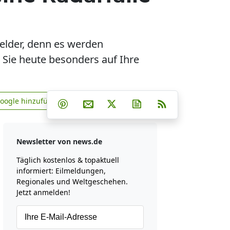
elder, denn es werden
 Sie heute besonders auf Ihre
Teilen auf Facebook
Teilen auf Whatsapp
Teilen auf Telegram
Google hinzufügen
Teilen auf Pinterest
Per E-Mail teilen
Post auf X
Newsletter abonniere
RSS
news.de zu Google hinzufügen
Newsletter von news.de
Täglich kostenlos & topaktuell
informiert: Eilmeldungen,
Regionales und Weltgeschehen.
Jetzt anmelden!