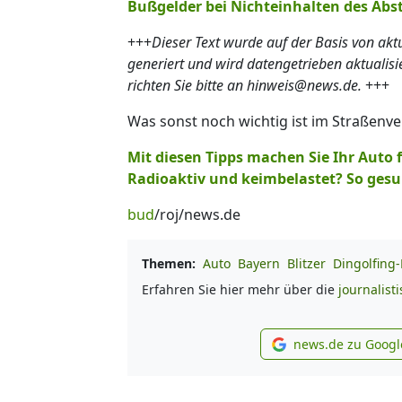
Bußgelder bei Nichteinhalten des Abs
+++
Dieser Text wurde auf der Basis von ak
generiert und wird datengetrieben aktualis
richten Sie bitte an hinweis@news.de.
+++
Was sonst noch wichtig ist im Straßenve
Mit diesen Tipps machen Sie Ihr Auto f
Radioaktiv und keimbelastet? So gesu
bud
/roj/news.de
Themen:
Auto
Bayern
Blitzer
Dingolfing
Erfahren Sie hier mehr über die
journalist
news.de zu Googl
new