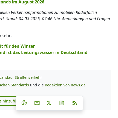
tands im August 2026
tuellen Verkehrsinformationen zu mobilen Radarfallen
iert. Stand: 04.08.2026, 07:46 Uhr. Anmerkungen und Fragen
rkehr:
it für den Winter
nd ist das Leitungswasser in Deutschland
-Landau
Straßenverkehr
ischen Standards
und die
Redaktion von news.de.
Teilen auf Facebook
Teilen auf Whatsapp
Teilen auf Telegram
e hinzufügen
Teilen auf Pinterest
Per E-Mail teilen
Post auf X
Newsletter abonnieren
RSS
s.de zu Google hinzufügen