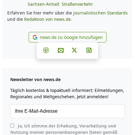
Sachsen-Anhalt
Straßenverkehr
Erfahren Sie hier mehr über die
journalistischen Standards
und die
Redaktion von news.de.
news.de zu Google hinzufügen
news.de zu Google hinzufüg
Teilen auf Facebook
Teilen auf Whatsapp
Teilen auf Telegram
Teilen auf Pinterest
Per E-Mail teilen
Post auf X
Newsletter abonni
Newsletter von news.de
Täglich kostenlos & topaktuell informiert: Eilmeldungen,
Regionales und Weltgeschehen. Jetzt anmelden!
Ja, ich stimme der Erhebung, Verarbeitung und
Nutzung meiner personenbezogenen Daten gemäß