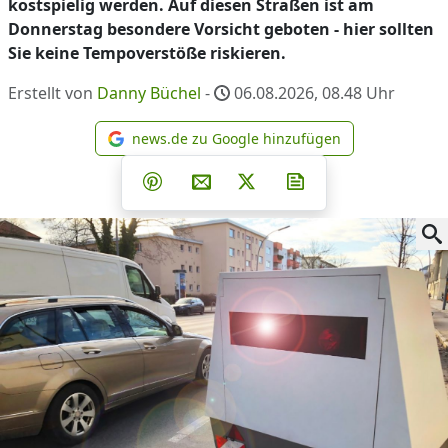
kostspielig werden. Auf diesen Straßen ist am
Donnerstag besondere Vorsicht geboten - hier sollten
Sie keine Tempoverstöße riskieren.
Erstellt von
Danny Büchel
-
06.08.2026, 08.48
Uhr
news.de zu Google hinzufügen
news.de zu Google hinzufüg
Teilen auf Facebook
Teilen auf Whatsapp
Teilen auf Telegram
Teilen auf Pinterest
Per E-Mail teilen
Post auf X
Newsletter abonni