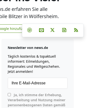
.de erfahren Sie alle
le Blitzer in Wölfersheim.
Teilen auf Facebook
Teilen auf Whatsapp
Teilen auf Telegram
Google hinzufügen
Teilen auf Pinterest
Per E-Mail teilen
Post auf X
Newsletter abonniere
RSS
news.de zu Google hinzufügen
Newsletter von news.de
Täglich kostenlos & topaktuell
informiert: Eilmeldungen,
Regionales und Weltgeschehen.
Jetzt anmelden!
Ja, ich stimme der Erhebung,
Verarbeitung und Nutzung meiner
personenbezogenen Daten gemäß