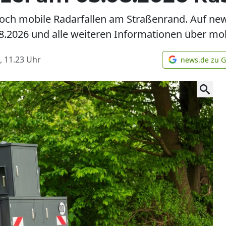
ch mobile Radarfallen am Straßenrand. Auf news
.2026 und alle weiteren Informationen über mobi
, 11.23
Uhr
news.de zu 