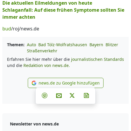
Die aktuellen Eilmeldungen von heute
Schlaganfall: Auf diese frühen Symptome sollten Sie
immer achten
bud
/roj/news.de
Themen:
Auto
Bad Tölz-Wolfratshausen
Bayern
Blitzer
Straßenverkehr
Erfahren Sie hier mehr über die
journalistischen Standards
und die
Redaktion von news.de.
news.de zu Google hinzufügen
news.de zu Google hinzufüg
Teilen auf Facebook
Teilen auf Whatsapp
Teilen auf Telegram
Teilen auf Pinterest
Per E-Mail teilen
Post auf X
Newsletter abonni
Newsletter von news.de