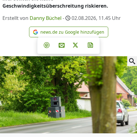
Geschwindigkeitsüberschreitung riskieren.
Erstellt von
Danny Büchel
-
02.08.2026, 11.45
Uhr
news.de zu Google hinzufügen
news.de zu Google hinzufüg
Teilen auf Facebook
Teilen auf Whatsapp
Teilen auf Telegram
Teilen auf Pinterest
Per E-Mail teilen
Post auf X
Newsletter abonni