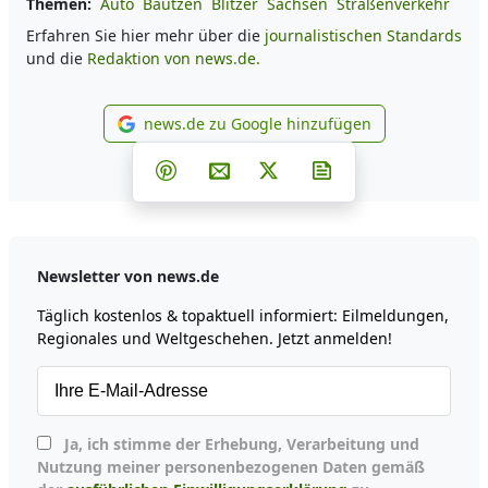
Themen:
Auto
Bautzen
Blitzer
Sachsen
Straßenverkehr
Erfahren Sie hier mehr über die
journalistischen Standards
und die
Redaktion von news.de.
news.de zu Google hinzufügen
news.de zu Google hinzufüg
Teilen auf Facebook
Teilen auf Whatsapp
Teilen auf Telegram
Teilen auf Pinterest
Per E-Mail teilen
Post auf X
Newsletter abonni
Newsletter von news.de
Täglich kostenlos & topaktuell informiert: Eilmeldungen,
Regionales und Weltgeschehen. Jetzt anmelden!
Ja, ich stimme der Erhebung, Verarbeitung und
Nutzung meiner personenbezogenen Daten gemäß