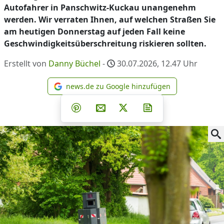
Autofahrer in Panschwitz-Kuckau unangenehm
werden. Wir verraten Ihnen, auf welchen Straßen Sie
am heutigen Donnerstag auf jeden Fall keine
Geschwindigkeitsüberschreitung riskieren sollten.
Erstellt von
Danny Büchel
-
30.07.2026, 12.47
Uhr
news.de zu Google hinzufügen
news.de zu Google hinzufüg
Teilen auf Facebook
Teilen auf Whatsapp
Teilen auf Telegram
Teilen auf Pinterest
Per E-Mail teilen
Post auf X
Newsletter abonni