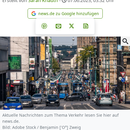
Erstellt von
Sarah Knauth
-
07.06.2025, 03.32
Uhr
news.de zu Google hinzufügen
news.de zu Google hinzufüg
Teilen auf Facebook
Teilen auf Whatsapp
Teilen auf Telegram
Teilen auf Pinterest
Per E-Mail teilen
Post auf X
Newsletter abonni
Aktuelle Nachrichten zum Thema Verkehr lesen Sie hier auf
news.de.
Bild: Adobe Stock / Benjamin ['O°] Zweig