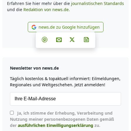
Erfahren Sie hier mehr über die
journalistischen Standards
und die
Redaktion von news.de.
news.de zu Google hinzufügen
news.de zu Google hinzufüg
Teilen auf Facebook
Teilen auf Whatsapp
Teilen auf Telegram
Teilen auf Pinterest
Per E-Mail teilen
Post auf X
Newsletter abonni
Newsletter von news.de
Täglich kostenlos & topaktuell informiert: Eilmeldungen,
Regionales und Weltgeschehen. Jetzt anmelden!
Ja, ich stimme der Erhebung, Verarbeitung und
Nutzung meiner personenbezogenen Daten gemäß
der
ausführlichen Einwilligungserklärung
zu.