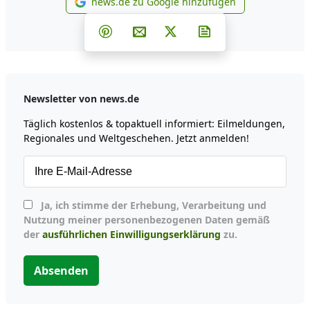
news.de zu Google hinzufügen
news.de zu Google hinzufüg
Teilen auf Facebook
Teilen auf Whatsapp
Teilen auf Telegram
Teilen auf Pinterest
Per E-Mail teilen
Post auf X
Newsletter abonni
Newsletter von news.de
Täglich kostenlos & topaktuell informiert: Eilmeldungen,
Regionales und Weltgeschehen. Jetzt anmelden!
Ja, ich stimme der Erhebung, Verarbeitung und
Nutzung meiner personenbezogenen Daten gemäß
der
ausführlichen Einwilligungserklärung
zu.
Absenden