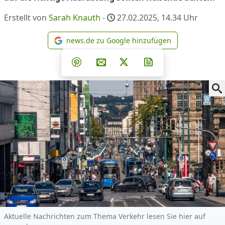
Erstellt von
Sarah Knauth
-
27.02.2025, 14.34
Uhr
news.de zu Google hinzufügen
news.de zu Google hinzufüg
Teilen auf Facebook
Teilen auf Whatsapp
Teilen auf Telegram
Teilen auf Pinterest
Per E-Mail teilen
Post auf X
Newsletter abonni
Aktuelle Nachrichten zum Thema Verkehr lesen Sie hier auf