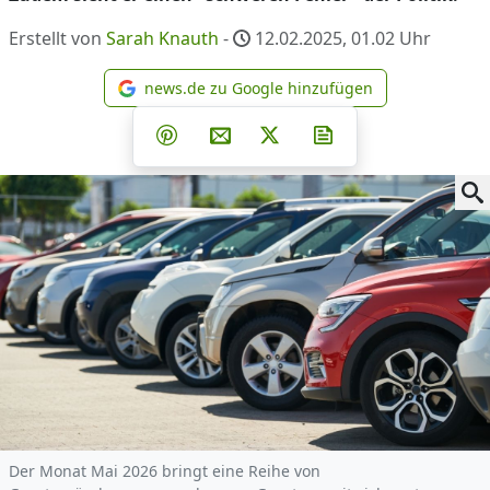
Erstellt von
Sarah Knauth
-
12.02.2025, 01.02
Uhr
news.de zu Google hinzufügen
news.de zu Google hinzufüg
Teilen auf Facebook
Teilen auf Whatsapp
Teilen auf Telegram
Teilen auf Pinterest
Per E-Mail teilen
Post auf X
Newsletter abonni
Der Monat Mai 2026 bringt eine Reihe von