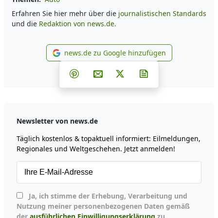
Erfahren Sie hier mehr über die
journalistischen Standards
und die
Redaktion von news.de.
news.de zu Google hinzufügen
news.de zu Google hinzufüg
Teilen auf Facebook
Teilen auf Whatsapp
Teilen auf Telegram
Teilen auf Pinterest
Per E-Mail teilen
Post auf X
Newsletter abonni
Newsletter von news.de
Täglich kostenlos & topaktuell informiert: Eilmeldungen,
Regionales und Weltgeschehen. Jetzt anmelden!
Ja, ich stimme der Erhebung, Verarbeitung und
Nutzung meiner personenbezogenen Daten gemäß
der
ausführlichen Einwilligungserklärung
zu.