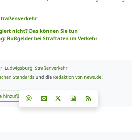
Straßenverkehr
:
iert nicht? Das können Sie tun
g: Bußgelder bei Straftaten im Verkehr
er
Ludwigsburg
Straßenverkehr
ischen Standards
und die
Redaktion von news.de.
Teilen auf Facebook
Teilen auf Whatsapp
Teilen auf Telegram
e hinzufügen
Teilen auf Pinterest
Per E-Mail teilen
Post auf X
Newsletter abonnieren
RSS
s.de zu Google hinzufügen