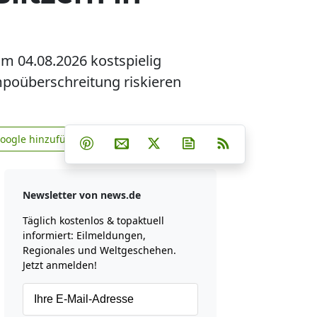
m 04.08.2026 kostspielig
mpoüberschreitung riskieren
Teilen auf Facebook
Teilen auf Whatsapp
Teilen auf Telegram
Google hinzufügen
Teilen auf Pinterest
Per E-Mail teilen
Post auf X
Newsletter abonniere
RSS
news.de zu Google hinzufügen
Newsletter von news.de
Täglich kostenlos & topaktuell
informiert: Eilmeldungen,
Regionales und Weltgeschehen.
Jetzt anmelden!