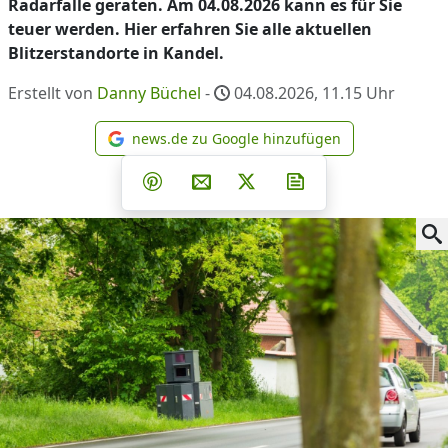
Radarfalle geraten. Am 04.08.2026 kann es für Sie
teuer werden. Hier erfahren Sie alle aktuellen
Blitzerstandorte in Kandel.
Erstellt von
Danny Büchel
-
04.08.2026, 11.15
Uhr
news.de zu Google hinzufügen
news.de zu Google hinzufüg
Teilen auf Facebook
Teilen auf Whatsapp
Teilen auf Telegram
Teilen auf Pinterest
Per E-Mail teilen
Post auf X
Newsletter abonni