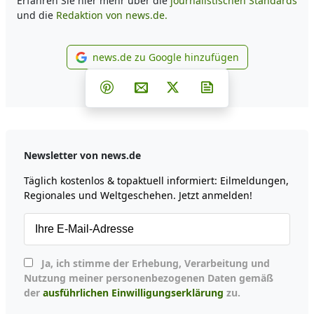
Erfahren Sie hier mehr über die
journalistischen Standards
und die
Redaktion von news.de.
news.de zu Google hinzufügen
news.de zu Google hinzufüg
Teilen auf Facebook
Teilen auf Whatsapp
Teilen auf Telegram
Teilen auf Pinterest
Per E-Mail teilen
Post auf X
Newsletter abonni
Newsletter von news.de
Täglich kostenlos & topaktuell informiert: Eilmeldungen,
Regionales und Weltgeschehen. Jetzt anmelden!
Ja, ich stimme der Erhebung, Verarbeitung und
Nutzung meiner personenbezogenen Daten gemäß
der
ausführlichen Einwilligungserklärung
zu.