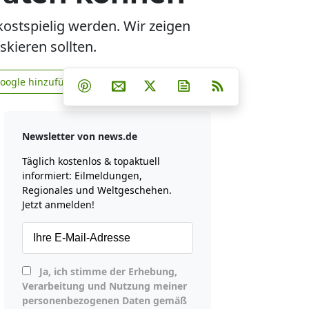
ostspielig werden. Wir zeigen
kieren sollten.
Teilen auf Facebook
Teilen auf Whatsapp
Teilen auf Telegram
Google hinzufügen
Teilen auf Pinterest
Per E-Mail teilen
Post auf X
Newsletter abonniere
RSS
news.de zu Google hinzufügen
Newsletter von news.de
Täglich kostenlos & topaktuell
informiert: Eilmeldungen,
Regionales und Weltgeschehen.
Jetzt anmelden!
Ja, ich stimme der Erhebung,
Verarbeitung und Nutzung meiner
personenbezogenen Daten gemäß