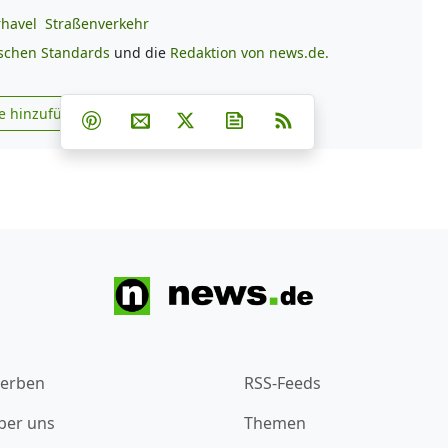
havel
Straßenverkehr
ischen Standards
und die
Redaktion von news.de.
Teilen auf Facebook
Teilen auf Whatsapp
Teilen auf Telegram
e hinzufügen
Teilen auf Pinterest
Per E-Mail teilen
Post auf X
Newsletter abonnieren
RSS
s.de zu Google hinzufügen
erben
RSS-Feeds
ber uns
Themen