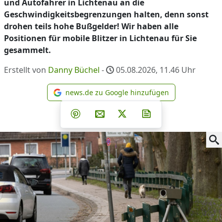
und Autofahrer in Lichtenau an die
Geschwindigkeitsbegrenzungen halten, denn sonst
drohen teils hohe Bußgelder! Wir haben alle
Positionen für mobile Blitzer in Lichtenau für Sie
gesammelt.
Erstellt von
Danny Büchel
-
05.08.2026, 11.46
Uhr
news.de zu Google hinzufügen
news.de zu Google hinzufüg
Teilen auf Facebook
Teilen auf Whatsapp
Teilen auf Telegram
Teilen auf Pinterest
Per E-Mail teilen
Post auf X
Newsletter abonni