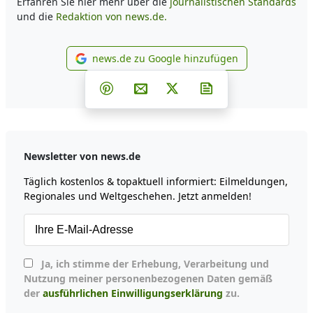
Erfahren Sie hier mehr über die
journalistischen Standards
und die
Redaktion von news.de.
news.de zu Google hinzufügen
news.de zu Google hinzufüg
Teilen auf Facebook
Teilen auf Whatsapp
Teilen auf Telegram
Teilen auf Pinterest
Per E-Mail teilen
Post auf X
Newsletter abonni
Newsletter von news.de
Täglich kostenlos & topaktuell informiert: Eilmeldungen,
Regionales und Weltgeschehen. Jetzt anmelden!
Ja, ich stimme der Erhebung, Verarbeitung und
Nutzung meiner personenbezogenen Daten gemäß
der
ausführlichen Einwilligungserklärung
zu.