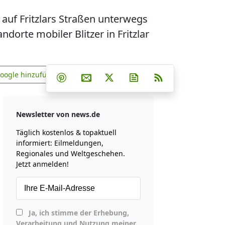
auf Fritzlars Straßen unterwegs
dorte mobiler Blitzer in Fritzlar
Teilen auf Facebook
Teilen auf Whatsapp
Teilen auf Telegram
Google hinzufügen
Teilen auf Pinterest
Per E-Mail teilen
Post auf X
Newsletter abonniere
RSS
news.de zu Google hinzufügen
Newsletter von news.de
Täglich kostenlos & topaktuell
informiert: Eilmeldungen,
Regionales und Weltgeschehen.
Jetzt anmelden!
Ja, ich stimme der Erhebung,
Verarbeitung und Nutzung meiner