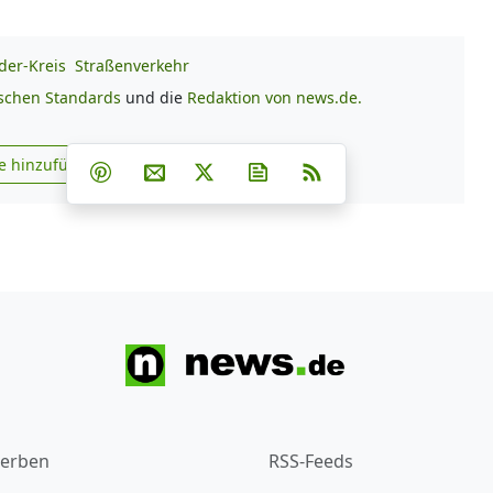
er-Kreis
Straßenverkehr
ischen Standards
und die
Redaktion von news.de.
Teilen auf Facebook
Teilen auf Whatsapp
Teilen auf Telegram
e hinzufügen
Teilen auf Pinterest
Per E-Mail teilen
Post auf X
Newsletter abonnieren
RSS
s.de zu Google hinzufügen
erben
RSS-Feeds