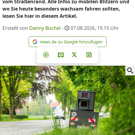
vom Straßenrand. Alle Infos zu mobilen Blitzern und
wo Sie heute besonders wachsam fahren sollten,
lesen Sie hier in diesem Artikel.
Erstellt von
Danny Büchel
-
07.08.2026, 19.15
Uhr
news.de zu Google hinzufügen
news.de zu Google hinzufüg
Teilen auf Facebook
Teilen auf Whatsapp
Teilen auf Telegram
Teilen auf Pinterest
Per E-Mail teilen
Post auf X
Newsletter abonni