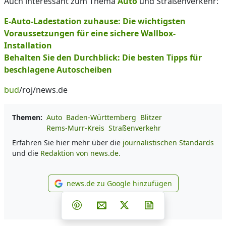
Auch interessant zum Thema
Auto
und Straßenverkehr:
E-Auto-Ladestation zuhause: Die wichtigsten
Voraussetzungen für eine sichere Wallbox-
Installation
Behalten Sie den Durchblick: Die besten Tipps für
beschlagene Autoscheiben
bud
/roj/news.de
Themen:
Auto
Baden-Württemberg
Blitzer
Rems-Murr-Kreis
Straßenverkehr
Erfahren Sie hier mehr über die
journalistischen Standards
und die
Redaktion von news.de.
news.de zu Google hinzufügen
news.de zu Google hinzufüg
Teilen auf Facebook
Teilen auf Whatsapp
Teilen auf Telegram
Teilen auf Pinterest
Per E-Mail teilen
Post auf X
Newsletter abonni