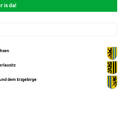
 is da!
chsen
rlausitz
 und dem Erzgebirge