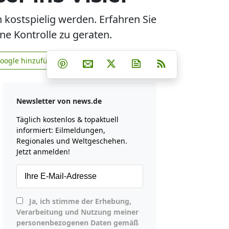
 kostspielig werden. Erfahren Sie
ne Kontrolle zu geraten.
Teilen auf Facebook
Teilen auf Whatsapp
Teilen auf Telegram
Google hinzufügen
Teilen auf Pinterest
Per E-Mail teilen
Post auf X
Newsletter abonniere
RSS
news.de zu Google hinzufügen
Newsletter von news.de
Täglich kostenlos & topaktuell
informiert: Eilmeldungen,
Regionales und Weltgeschehen.
Jetzt anmelden!
Ja, ich stimme der Erhebung,
Verarbeitung und Nutzung meiner
personenbezogenen Daten gemäß