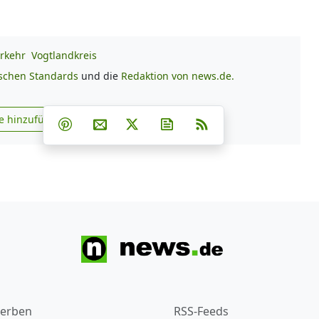
rkehr
Vogtlandkreis
ischen Standards
und die
Redaktion von news.de.
Teilen auf Facebook
Teilen auf Whatsapp
Teilen auf Telegram
e hinzufügen
Teilen auf Pinterest
Per E-Mail teilen
Post auf X
Newsletter abonnieren
RSS
s.de zu Google hinzufügen
erben
RSS-Feeds