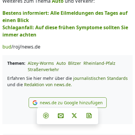
Weiteres zum Thema
Auto
und Verkehr:
Bestens informiert: Alle Eilmeldungen des Tages auf
einen Blick
Schlaganfall: Auf diese frühen Symptome sollten Sie
immer achten
bud
/roj/news.de
Themen:
Alzey-Worms
Auto
Blitzer
Rheinland-Pfalz
Straßenverkehr
Erfahren Sie hier mehr über die
journalistischen Standards
und die
Redaktion von news.de.
news.de zu Google hinzufügen
news.de zu Google hinzufüg
Teilen auf Facebook
Teilen auf Whatsapp
Teilen auf Telegram
Teilen auf Pinterest
Per E-Mail teilen
Post auf X
Newsletter abonni