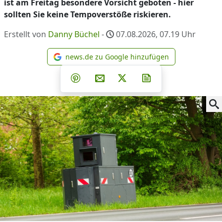
ist am Freitag besondere Vorsicht geboten - hier
sollten Sie keine Tempoverstöße riskieren.
Erstellt von
Danny Büchel
-
07.08.2026, 07.19
Uhr
news.de zu Google hinzufügen
news.de zu Google hinzufüg
Teilen auf Facebook
Teilen auf Whatsapp
Teilen auf Telegram
Teilen auf Pinterest
Per E-Mail teilen
Post auf X
Newsletter abonni