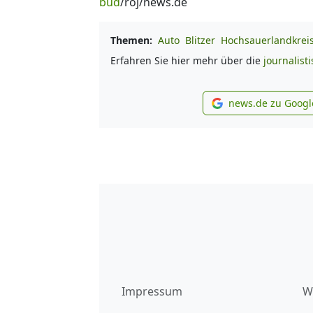
bud
/roj/news.de
Themen:
Auto
Blitzer
Hochsauerlandkrei
Erfahren Sie hier mehr über die
journalist
news.de zu Googl
new
Impressum
W