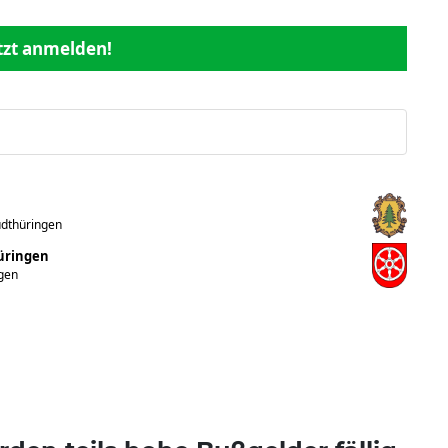
etzt anmelden!
üdthüringen
hüringen
ngen