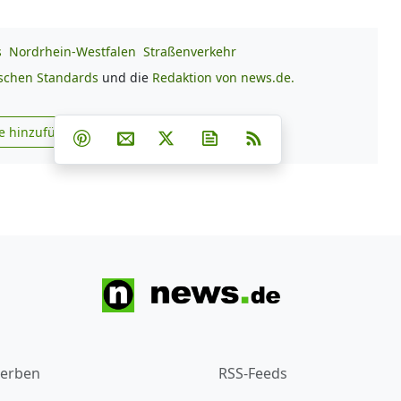
s
Nordrhein-Westfalen
Straßenverkehr
ischen Standards
und die
Redaktion von news.de.
Teilen auf Facebook
Teilen auf Whatsapp
Teilen auf Telegram
e hinzufügen
Teilen auf Pinterest
Per E-Mail teilen
Post auf X
Newsletter abonnieren
RSS
s.de zu Google hinzufügen
erben
RSS-Feeds