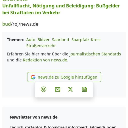
Unfallflucht, Nötigung und Beleidigung: Bußgelder
bei Straftaten im Verkehr
bud
/roj/news.de
Themen:
Auto
Blitzer
Saarland
Saarpfalz-Kreis
Straßenverkehr
Erfahren Sie hier mehr über die
journalistischen Standards
und die
Redaktion von news.de.
news.de zu Google hinzufügen
news.de zu Google hinzufüg
Teilen auf Facebook
Teilen auf Whatsapp
Teilen auf Telegram
Teilen auf Pinterest
Per E-Mail teilen
Post auf X
Newsletter abonni
Newsletter von news.de
Täglich kostenlos & topaktuell informiert: Eilmeldungen,