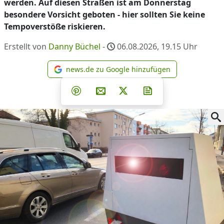
werden. Auf diesen Straßen ist am Donnerstag
besondere Vorsicht geboten - hier sollten Sie keine
Tempoverstöße riskieren.
Erstellt von
Danny Büchel
-
06.08.2026, 19.15
Uhr
news.de zu Google hinzufügen
news.de zu Google hinzufüg
Teilen auf Facebook
Teilen auf Whatsapp
Teilen auf Telegram
Teilen auf Pinterest
Per E-Mail teilen
Post auf X
Newsletter abonni