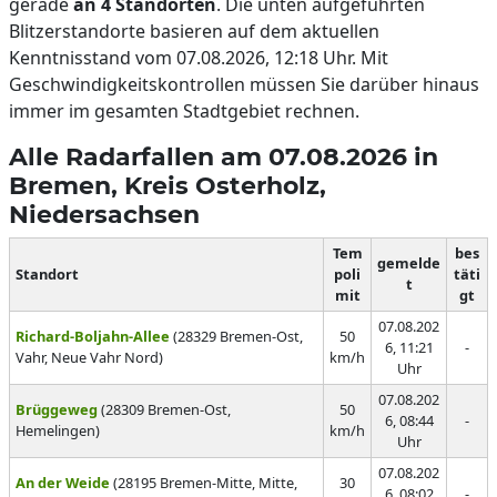
gerade
an 4 Standorten
. Die unten aufgeführten
Blitzerstandorte basieren auf dem aktuellen
Kenntnisstand vom 07.08.2026, 12:18 Uhr. Mit
Geschwindigkeitskontrollen müssen Sie darüber hinaus
immer im gesamten Stadtgebiet rechnen.
Alle Radarfallen am 07.08.2026 in
Bremen, Kreis Osterholz,
Niedersachsen
Tem
bes
gemelde
Standort
poli
täti
t
mit
gt
07.08.202
Richard-Boljahn-Allee
(28329 Bremen-Ost,
50
6, 11:21
-
Vahr, Neue Vahr Nord)
km/h
Uhr
07.08.202
Brüggeweg
(28309 Bremen-Ost,
50
6, 08:44
-
Hemelingen)
km/h
Uhr
07.08.202
An der Weide
(28195 Bremen-Mitte, Mitte,
30
6, 08:02
-