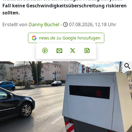
Fall keine Geschwindigkeitsüberschreitung riskieren
sollten.
Erstellt von
Danny Büchel
-
07.08.2026, 12.18
Uhr
news.de zu Google hinzufügen
news.de zu Google hinzufüg
Teilen auf Facebook
Teilen auf Whatsapp
Teilen auf Telegram
Teilen auf Pinterest
Per E-Mail teilen
Post auf X
Newsletter abonni