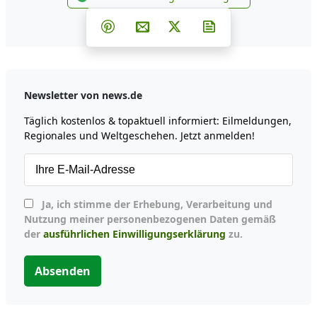
news.de zu Google hinzufüg
Teilen auf Facebook
Teilen auf Whatsapp
Teilen auf Telegram
Teilen auf Pinterest
Per E-Mail teilen
Post auf X
Newsletter abonni
Newsletter von news.de
Täglich kostenlos & topaktuell informiert: Eilmeldungen,
Regionales und Weltgeschehen. Jetzt anmelden!
Ja, ich stimme der Erhebung, Verarbeitung und
Nutzung meiner personenbezogenen Daten gemäß
der
ausführlichen Einwilligungserklärung
zu.
Absenden