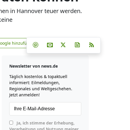
nnen in Hannover teuer werden.
keine
Teilen auf Facebook
Teilen auf Whatsapp
Teilen auf Telegram
Google hinzufügen
Teilen auf Pinterest
Per E-Mail teilen
Post auf X
Newsletter abonniere
RSS
news.de zu Google hinzufügen
Newsletter von news.de
Täglich kostenlos & topaktuell
informiert: Eilmeldungen,
Regionales und Weltgeschehen.
Jetzt anmelden!
Ja, ich stimme der Erhebung,
Verarbeitung und Nutzung meiner