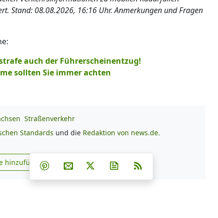
iert. Stand: 08.08.2026, 16:16 Uhr. Anmerkungen und Fragen
he:
strafe auch der Führerscheinentzug!
ome sollten Sie immer achten
achsen
Straßenverkehr
ischen Standards
und die
Redaktion von news.de.
Teilen auf Facebook
Teilen auf Whatsapp
Teilen auf Telegram
e hinzufügen
Teilen auf Pinterest
Per E-Mail teilen
Post auf X
Newsletter abonnieren
RSS
s.de zu Google hinzufügen