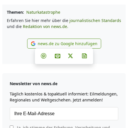
Themen:
Naturkatastrophe
Erfahren Sie hier mehr über die
journalistischen Standards
und die
Redaktion von news.de.
news.de zu Google hinzufügen
news.de zu Google hinzufüg
Teilen auf Facebook
Teilen auf Whatsapp
Teilen auf Telegram
Teilen auf Pinterest
Per E-Mail teilen
Post auf X
Newsletter abonni
Newsletter von news.de
Täglich kostenlos & topaktuell informiert: Eilmeldungen,
Regionales und Weltgeschehen. Jetzt anmelden!
Ja, ich stimme der Erhebung, Verarbeitung und