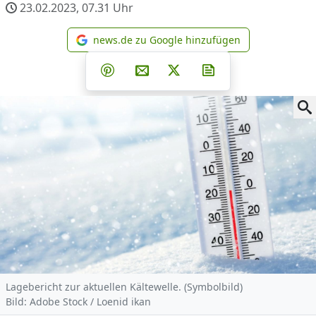
23.02.2023, 07.31
Uhr
news.de zu Google hinzufügen
news.de zu Google hinzufüg
Teilen auf Facebook
Teilen auf Whatsapp
Teilen auf Telegram
Teilen auf Pinterest
Per E-Mail teilen
Post auf X
Newsletter abonni
Lagebericht zur aktuellen Kältewelle. (Symbolbild)
Bild: Adobe Stock / Loenid ikan