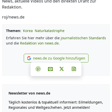
News, aktuelle Videos und den direkten Draht zur
Redaktion.
roj/news.de
Themen:
Korea
Naturkatastrophe
Erfahren Sie hier mehr über die
journalistischen Standards
und die
Redaktion von news.de.
news.de zu Google hinzufügen
news.de zu Google hinzufüg
Teilen auf Facebook
Teilen auf Whatsapp
Teilen auf Telegram
Teilen auf Pinterest
Per E-Mail teilen
Post auf X
Newsletter abonni
Newsletter von news.de
Täglich kostenlos & topaktuell informiert: Eilmeldungen,
Regionales und Weltgeschehen. Jetzt anmelden!