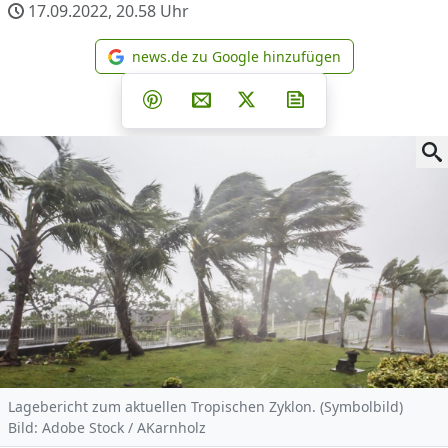
17.09.2022, 20.58
Uhr
news.de zu Google hinzufügen
news.de zu Google hinzufüg
Teilen auf Facebook
Teilen auf Whatsapp
Teilen auf Telegram
Teilen auf Pinterest
Per E-Mail teilen
Post auf X
Newsletter abonni
Lagebericht zum aktuellen Tropischen Zyklon. (Symbolbild)
Bild: Adobe Stock / AKarnholz