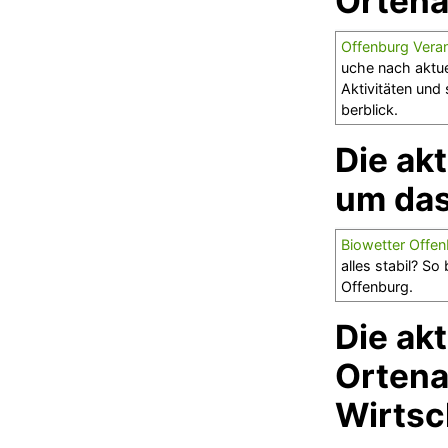
Ortena
Offenburg Veran
uche nach aktue
Aktivitäten und
berblick.
Die ak
um da
Biowetter Offen
alles stabil? S
Offenburg.
Die ak
Ortena
Wirtsc