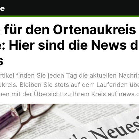
für den Ortenaukreis
: Hier sind die News 
s
rtikel finden Sie jeden Tag die aktuellen Nachri
kreis. Bleiben Sie stets auf dem Laufenden übe
n mit der Übersicht zu Ihrem Kreis auf news.