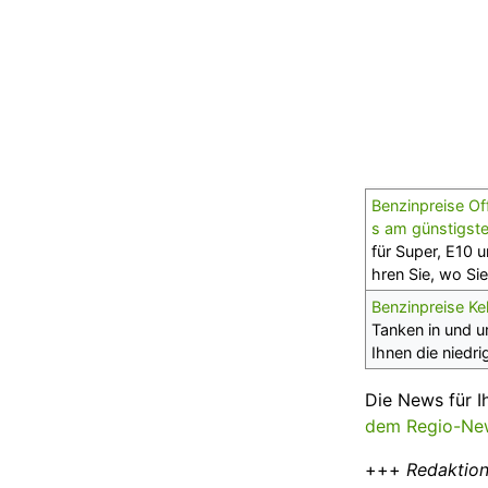
Benzinpreise O
s am günstigst
für Super, E10 u
hren Sie, wo S
Benzinpreise Ke
Tanken in und u
Ihnen die niedr
Die News für I
dem Regio-New
+++
Redaktion