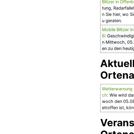
Blitzer in Offe
tung, Radarfall
n Sie hier, wo S
u geraten.
Mobile Blitzer 
6
: Geschwindig
n Mittwoch, 05.0
en zu den heuti
Aktuel
Ortena
Wetterwarnung m
ch
: Wie wird da
woch den 05.08
etroffen ist, kö
Verans