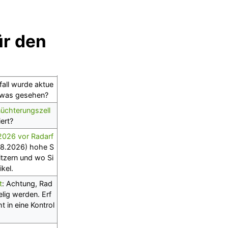
ür den
fall wurde aktue
etwas gesehen?
üchterungszell
iert?
.2026 vor Radarf
08.2026) hohe S
itzern und wo Si
kel.
t
: Achtung, Rad
lig werden. Erf
 in eine Kontrol