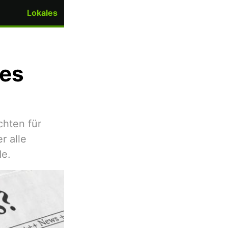
Lokales
des
chten für
r alle
de.