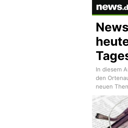
News 
heute
Tage
In diesem A
den Ortenau
neuen Theme