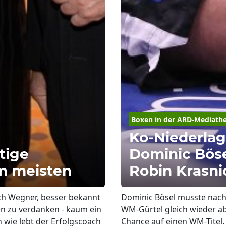
Boxen in der ARD-Mediath
Ko-Niederlag
tige
Dominic Bös
am meisten
Robin Krasni
ich Wegner, besser bekannt
Dominic Bösel musste nach 
ren zu verdanken - kaum ein
WM-Gürtel gleich wieder ab
h wie lebt der Erfolgscoach
Chance auf einen WM-Titel.