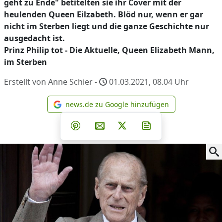
geht zu Ende" betitelten sie ihr Cover mit der
heulenden Queen Eilzabeth. Blöd nur, wenn er gar
nicht im Sterben liegt und die ganze Geschichte nur
ausgedacht ist.
Prinz Philip tot - Die Aktuelle, Queen Elizabeth Mann,
im Sterben
Erstellt von Anne Schier -
01.03.2021, 08.04
Uhr
news.de zu Google hinzufügen
news.de zu Google hinzufüg
Teilen auf Facebook
Teilen auf Whatsapp
Teilen auf Telegram
Teilen auf Pinterest
Per E-Mail teilen
Post auf X
Newsletter abonni