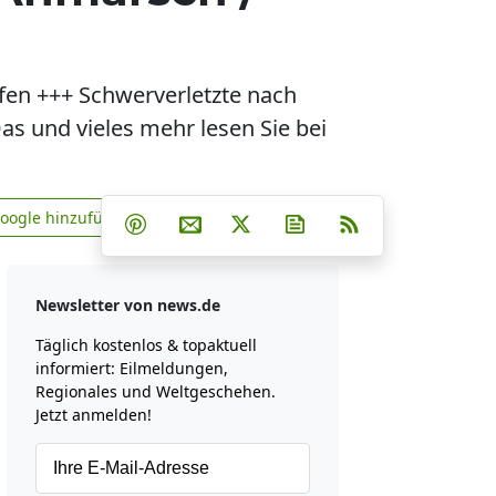
ufen +++ Schwerverletzte nach
s und vieles mehr lesen Sie bei
Teilen auf Facebook
Teilen auf Whatsapp
Teilen auf Telegram
Google hinzufügen
Teilen auf Pinterest
Per E-Mail teilen
Post auf X
Newsletter abonniere
RSS
news.de zu Google hinzufügen
Newsletter von news.de
Täglich kostenlos & topaktuell
informiert: Eilmeldungen,
Regionales und Weltgeschehen.
Jetzt anmelden!