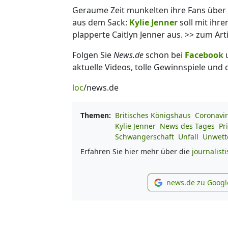
Geraume Zeit munkelten ihre Fans über
aus dem Sack:
Kylie Jenner
soll mit ihr
plapperte Caitlyn Jenner aus. >> zum Art
Folgen Sie
News.de
schon bei
Facebook
aktuelle Videos, tolle Gewinnspiele und
loc
/news.de
Themen:
Britisches Königshaus
Coronavi
Kylie Jenner
News des Tages
Pr
Schwangerschaft
Unfall
Unwett
Erfahren Sie hier mehr über die
journalist
news.de zu Googl
new