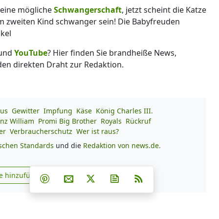
 eine mögliche
Schwangerschaft
, jetzt scheint die Katze
em zweiten Kind schwanger sein! Die Babyfreuden
ikel
und
YouTube
? Hier finden Sie brandheiße News,
 den direkten Draht zur Redaktion.
rus
Gewitter
Impfung
Käse
König Charles III.
inz William
Promi Big Brother
Royals
Rückruf
er
Verbraucherschutz
Wer ist raus?
ischen Standards
und die
Redaktion von news.de.
Teilen auf Facebook
Teilen auf Whatsapp
Teilen auf Telegram
e hinzufügen
Teilen auf Pinterest
Per E-Mail teilen
Post auf X
Newsletter abonnieren
RSS
s.de zu Google hinzufügen